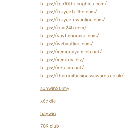
https://top10thuonghieu.com/
https://truyenfullhd.com/
https://truyenhayonline.com/
https://tuvi24h.com/
https://vaytiennoxau.com/
https://webvatlieu.com/
https://xemngayamlich.net/
https://xemtuvi.biz/
https://xetaivn.net/
https://theruralbusinessawards.co.uk/
sunwin20.my
xóc đĩa
haywin
789 club