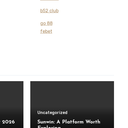
b52 club
go 88
febet
Uncategorized
w 2026
Sunwin: A Platform Worth