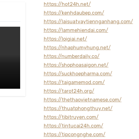
https://hot24h.net/
https://kenhdaubep.com/
https://laisuatvaytiennganhang.com/
https://lammehiendai.com/
https://loigiai.net/
https://nhaphumyhung.net/
https://numberdaily.co/
https://shophoasaigon.net/
https://suckhoepharma.com/
https://taigamemod.com/
https://tarot24h.org/
https://thethaovietnamese.com/
https://thuatphongthuy.net/
https://tibitruyen.com/
https://tintucai24h.com/
https://tipcongnghe.com/