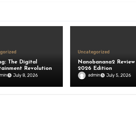
gorized
Uncategorized
g: The Digital
Nanobanana2 Review
tainment Revolution
2026 Edition
min
admin
July 8, 2026
July 5, 2026