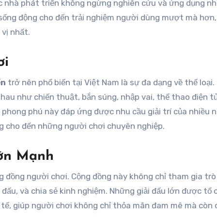
ác nhà phát triển không ngừng nghiên cứu và ứng dụng n
h sống động cho đến trải nghiệm người dùng mượt mà hơn,
vị nhất.
ơi
ến
trở nên phổ biến tại Việt Nam là sự đa dạng về thể loại.
hau như chiến thuật, bắn súng, nhập vai, thể thao điện t
Sự phong phú này đáp ứng được nhu cầu giải trí của nhiều
ng cho đến những người chơi chuyên nghiệp.
Lớn Mạnh
g đồng người chơi. Cộng đồng này không chỉ tham gia trò
i đấu, và chia sẻ kinh nghiệm. Những giải đấu lớn được tổ
 tế, giúp người chơi không chỉ thỏa mãn đam mê mà còn 