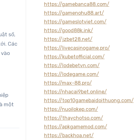
https://gamebanca88.com/
https://gamenohu88.art/
https://gameslotviet.com/
https://good88k.ink/
uật số,
https://jzbet28.net/
ới. Các
https://livecasinogame.pro/
p vào
https://kubetofficial.com/
https://lodebetvn.com/
https://lodegame.com/
https://max-88.pro/
https://nhacai9bet.online/
hiệp
https://top10gamebaidoithuong.com/
là một
https://nuoilokep.com/
https://thaychotso.com/
https://apkgamemod.com/
https://backhoa.net/