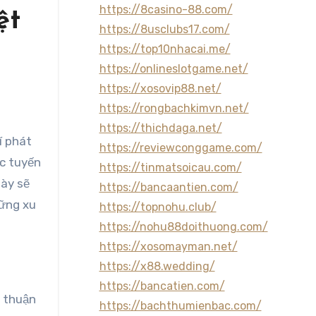
https://8casino-88.com/
ệt
https://8usclubs17.com/
https://top10nhacai.me/
https://onlineslotgame.net/
https://xosovip88.net/
https://rongbachkimvn.net/
https://thichdaga.net/
í phát
https://reviewconggame.com/
ực tuyến
https://tinmatsoicau.com/
này sẽ
https://bancaantien.com/
hững xu
https://topnohu.club/
https://nohu88doithuong.com/
https://xosomayman.net/
https://x88.wedding/
https://bancatien.com/
n thuận
https://bachthumienbac.com/