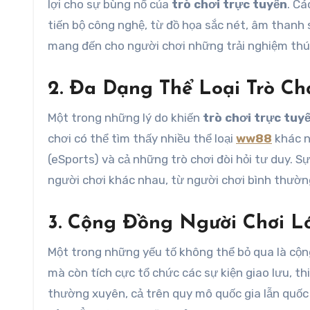
lợi cho sự bùng nổ của
trò chơi trực tuyến
. C
tiến bộ công nghệ, từ đồ họa sắc nét, âm than
mang đến cho người chơi những trải nghiệm thú 
2. Đa Dạng Thể Loại Trò Ch
Một trong những lý do khiến
trò chơi trực tuy
chơi có thể tìm thấy nhiều thể loại
ww88
khác n
(eSports) và cả những trò chơi đòi hỏi tư duy. 
người chơi khác nhau, từ người chơi bình thườ
3. Cộng Đồng Người Chơi 
Một trong những yếu tố không thể bỏ qua là cộn
mà còn tích cực tổ chức các sự kiện giao lưu, th
thường xuyên, cả trên quy mô quốc gia lẫn quốc